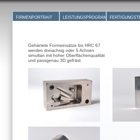
FIRMENPORTRAIT
LEISTUNGSPROGRAMM
FERTIGUNGST
Firmen-Video
Stanzwerkzeuge
Schleifen
Immer die beste
Stanzteile
Koordinatenschle
Lösung
CNC-Bearbeitung und
Drahterodieren u
Lohnbearbeitung
Senkerodieren
Gehärtete Formeinsätze bis HRC 67
Prospekt download
3D-Fräsen
CNC Fräsen
werden dreiachsig oder 5 Achsen
Vorrichtungen und
CNC Drehen
simultan mit hoher Oberflächenqualität
Baugruppen
Stanzen
und passgenau 3D gefräst.
Werkzeugersatzteile
Qualitätssicheru
Sonderanlagen