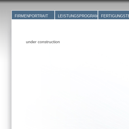
FIRMENPORTRAIT
LEISTUNGSPROGRAMM
FERTIGUNGST
Firmen-Video
Stanzwerkzeuge
Schleifen
Immer die beste
Stanzteile
Koordinatenschle
Lösung
CNC-Bearbeitung und
Drahterodieren u
Lohnbearbeitung
Senkerodieren
under construction
Prospekt download
3D-Fräsen
CNC Fräsen
Vorrichtungen und
CNC Drehen
Baugruppen
Stanzen
Werkzeugersatzteile
Qualitätssicheru
Sonderanlagen